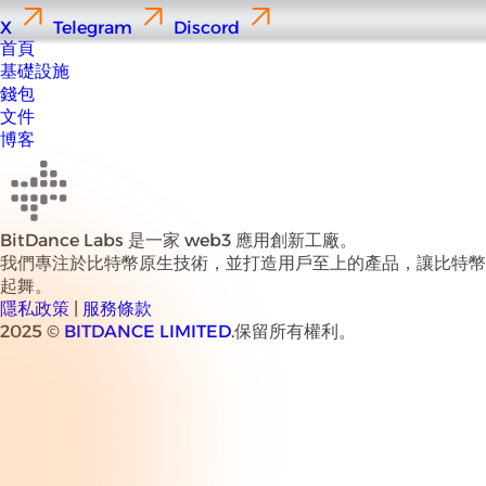
X
Telegram
Discord
首頁
基礎設施
錢包
文件
博客
BitDance Labs 是一家 web3 應用創新工廠。
我們專注於比特幣原生技術，並打造用戶至上的產品，讓比特幣
起舞。
隱私政策
|
服務條款
2025 ©
BITDANCE LIMITED
.保留所有權利。