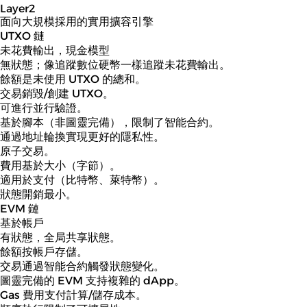
Layer2
面向大規模採用的實用擴容引擎
UTXO 鏈
未花費輸出，現金模型
無狀態；像追蹤數位硬幣一樣追蹤未花費輸出。
餘額是未使用 UTXO 的總和。
交易銷毀/創建 UTXO。
可進行並行驗證。
基於腳本（非圖靈完備），限制了智能合約。
通過地址輪換實現更好的隱私性。
原子交易。
費用基於大小（字節）。
適用於支付（比特幣、萊特幣）。
狀態開銷最小。
EVM 鏈
基於帳戶
有狀態，全局共享狀態。
餘額按帳戶存儲。
交易通過智能合約觸發狀態變化。
圖靈完備的 EVM 支持複雜的 dApp。
Gas 費用支付計算/儲存成本。